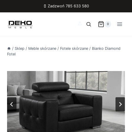
Przejdź
Zadzwoń 785 633 580
do
treści
0
/
Sklep
/
Meble skórzane
/
Fotele skórzane
/
Bianko Diamond
Fotel