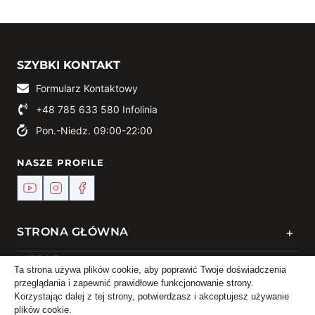
SZYBKI KONTAKT
Formularz Kontaktowy
+48 785 633 580
Infolinia
Pon.-Niedz. 09:00-22:00
NASZE PROFILE
+
STRONA GŁÓWNA
+
MEBLE
Ta strona używa plików cookie, aby poprawić Twoje doświadczenia
przeglądania i zapewnić prawidłowe funkcjonowanie strony.
+
KONTAKT
Korzystając dalej z tej strony, potwierdzasz i akceptujesz używanie
plików cookie.