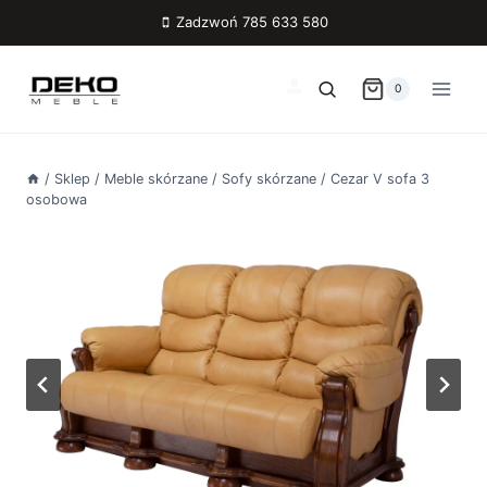
Przejdź
Zadzwoń 785 633 580
do
treści
0
/
Sklep
/
Meble skórzane
/
Sofy skórzane
/
Cezar V sofa 3
osobowa