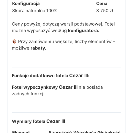
Konfiguracja
Cena
Skóra naturalna 100%
3 750 zł
Ceny powyżej dotyczą wersji podstawowej. Fotel
można wyposażyć według
konfiguratora.
Przy zamówieniu większej liczby elementów –
możliwe
rabaty.
Cezar III
Funkcje dodatkowe fotela
:
Cezar III
Fotel wypoczynkowy
nie posiada
żadnych funkcji.
Cezar III
Wymiary fotela
Element
Szerokość
Wysokość
Głębokość