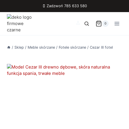
Przejdź
Zadzwoń 785 633 580
do
treści
0
/
Sklep
/
Meble skórzane
/
Fotele skórzane
/
Cezar III fotel