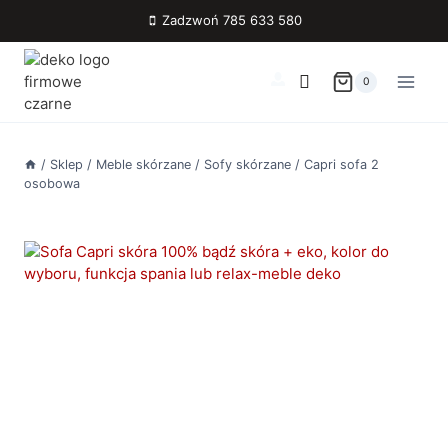
Przejdź
Zadzwoń 785 633 580
do
treści
0
/
Sklep
/
Meble skórzane
/
Sofy skórzane
/
Capri sofa 2
osobowa