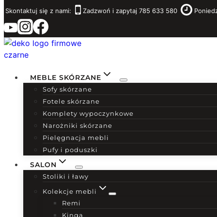
Przejdź
Skontaktuj się z nami:
Zadzwoń i zapytaj 785 633 580
Poniedz
do
treści
MEBLE SKÓRZANE
Sofy skórzane
Fotele skórzane
Komplety wypoczynkowe
Narożniki skórzane
Pielęgnacja mebli
Pufy i poduszki
SALON
Stoliki i ławy
Kolekcje mebli
Remi
Kinga