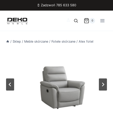
Przejdź
Zadzwoń 785 633 580
do
treści
0
/
Sklep
/
Meble skórzane
/
Fotele skórzane
/
Alex fotel